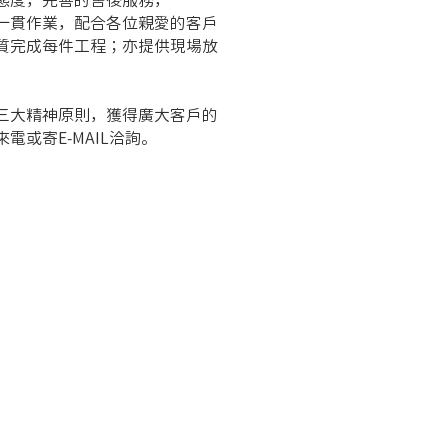
態度，完善的售後服務，
一貫作業，配合各位親愛的客戶
質完成每件工程；亦提供現場放
三大精神原則，獲得廣大客戶的
或寄E-MAIL洽詢。