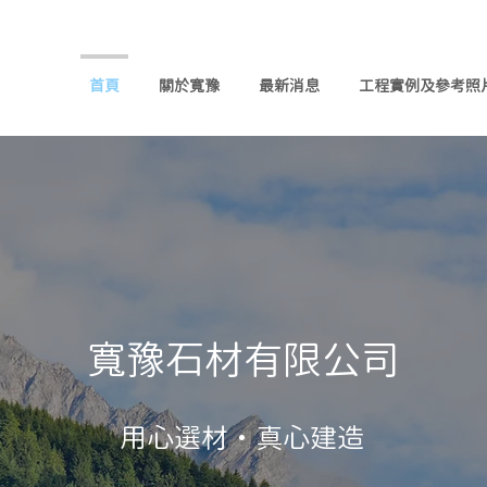
首頁
關於寬豫
最新消息
工程實例及參考照
寬豫石材有限公司
用心選材・真心建造