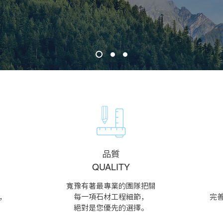
​品質
QUALITY
寬豫有著最專業的團隊
把關
，
每一項石材工程細節，
完
。
絕對是您優先的選擇
。