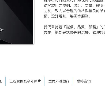
寬豫石材有限公司，熱忱用心的服務
從客製化之規劃、設計、丈量、繪圖
朋友，致力以合理的價格與優良的品
樣、設計規劃、製圖等服務。
我們秉持著『誠信、品質、服務』的
喜愛，絕對是您優先的選擇，歡迎您來電
息
工程實例及參考照片
室內外雕塑品
聯絡我們
EMAIL：
kuanyu45909695@gmail.com