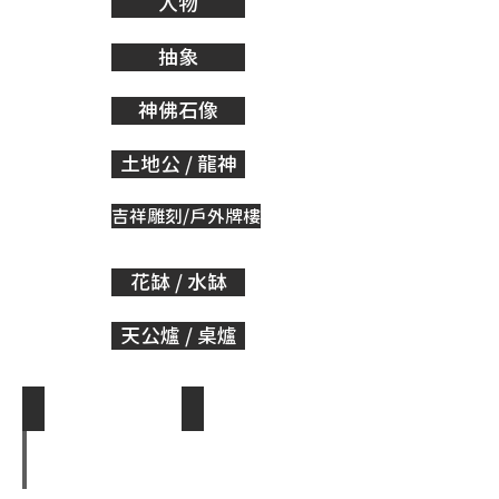
人物
抽象
神佛石像
土地公 / 龍神
吉祥雕刻/戶外牌樓
花缽 / 水缽
天公爐 / 桌爐
土地公/龍神-1
土地公/龍神-2