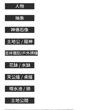
人物
抽象
神佛石像
土地公 / 龍神
吉祥雕刻/戶外牌樓
花缽 / 水缽
天公爐 / 桌爐
噴水池 / 頭
土地公間