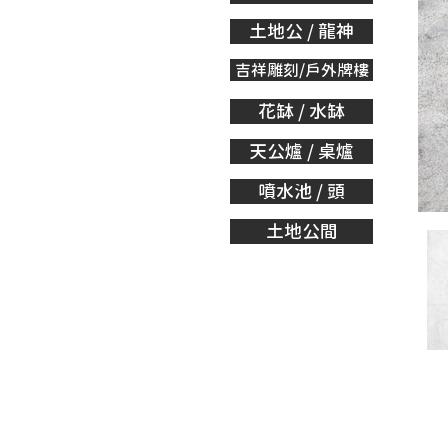
土地公 / 龍神
吉祥雕刻/戶外牌樓
花缽 / 水缽
天公爐 / 桌爐
噴水池 / 頭
土地公間