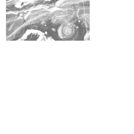
TEL：0911-801-218
FAX：(02)
2291-0729
​​ 林先生
EMAIL：
kuanyu45909695@gmail.com
ADDRESS：248 新北市五股區凌雲路3段5-3號
5-3, Sec. 3, Lingyun Rd.
Wugu Dist., New Taipei City 24844