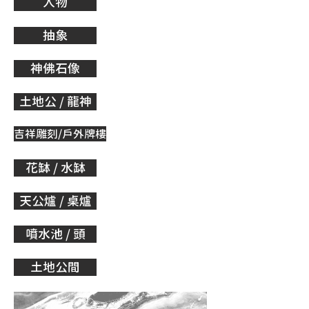
人物
抽象
神佛石像
土地公 / 龍神
吉祥雕刻/戶外牌樓
花缽 / 水缽
天公爐 / 桌爐
噴水池 / 頭
土地公間